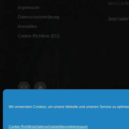
dem Laufe
Impressum
Datenschutzerklärung
Jetzt lade
Anmelden
Cookie-Richtlinie (EU)
E-
YouTube
Mail
Wir verwenden Cookies, um unsere Website und unseren Service zu optimie
© 2026 Döhren an der Weser
Cookie-Richtlinie
Datenschutzerklärung
Impressum