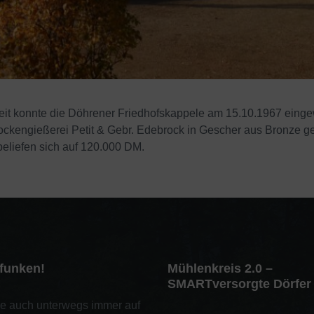
zeit konnte die Döhrener Friedhofskappele am 15.10.1967 einge
Glockengießerei Petit & Gebr. Edebrock in Gescher aus Bronze 
eliefen sich auf 120.000 DM.
tfunken!
Mühlenkreis 2.0 –
SMARTversorgte Dörfer
ie auch unterwegs immer auf