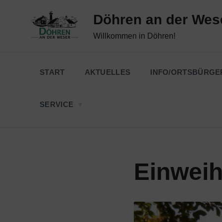
Skip
Skip
Skip
to
to
to
Döhren an der Wes
content
main
footer
navigation
Willkommen in Döhren!
START
AKTUELLES
INFO/ORTSBÜRGE
SERVICE
Einweih