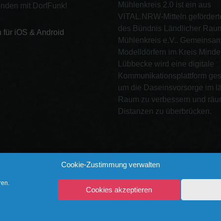
Mühlenkreis 2.0 ist ein aus
nden mit DorfFunk!
VITAL.NRW-Mitteln gefördert
des Bündnis Ländlicher Rau
n für iOS & Android
Mühlenkreis e.V.. Gemeinsam 
Modelldörfern im Kreis Minde
Lübbecke wird eine digitale
Kommunikationsplattform ges
um die Daseinsvorsorge im l
Raum zu verbessern und räu
Distanzen zu überbrücken.
Cookie-Zustimmung verwalten
ren.
Cookies akzeptieren