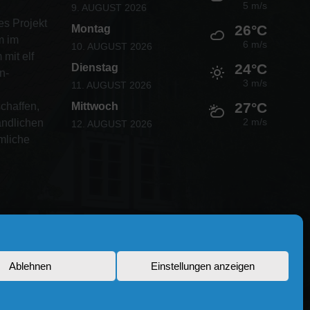
5 m/s
9. AUGUST 2026
es Projekt
26°C
Montag
m im
6 m/s
10. AUGUST 2026
mit elf
24°C
Dienstag
n-
3 m/s
11. AUGUST 2026
27°C
chaffen,
Mittwoch
2 m/s
ändlichen
12. AUGUST 2026
mliche
Ablehnen
Einstellungen anzeigen