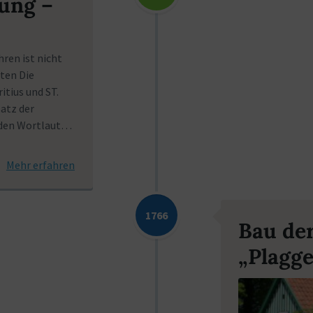
ung –
ren ist nicht
lten Die
itius und ST.
atz der
nden Wortlaut…
Mehr erfahren
1766
Bau de
„Plagg