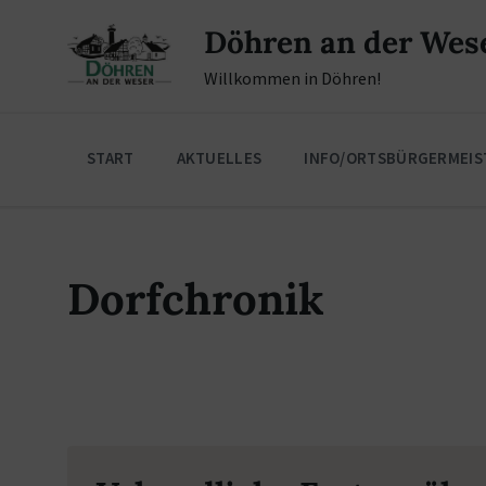
Skip
Skip
Skip
to
to
to
Döhren an der Wes
content
main
footer
navigation
Willkommen in Döhren!
START
AKTUELLES
INFO/ORTSBÜRGERMEIS
Dorfchronik