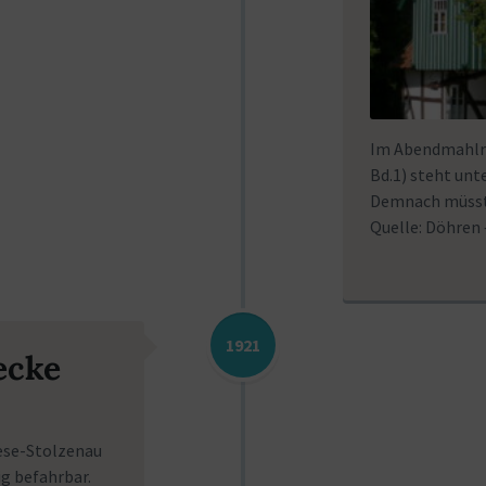
Im Abendmahlre
Bd.1) steht unt
Demnach müsste
Quelle: Döhren
1921
ecke
ese-Stolzenau
ig befahrbar.