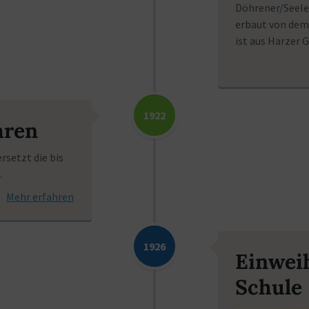
Döhrener/Seele
erbaut von dem
ist aus Harzer G
1922
hren
rsetzt die bis
.
Mehr erfahren
1926
Einwei
Schule