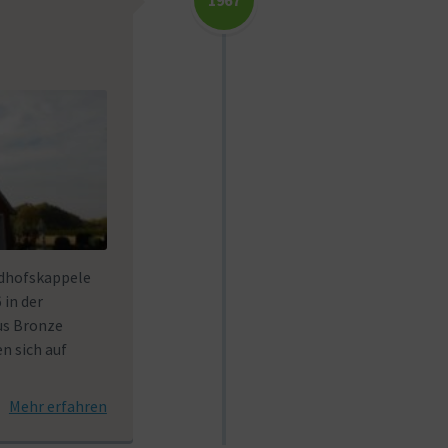
1967
edhofskappele
 in der
us Bronze
n sich auf
Mehr erfahren