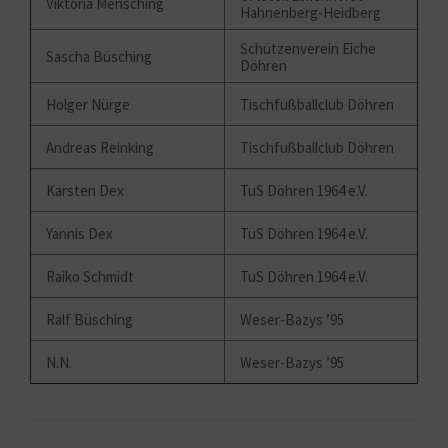
Viktoria Mensching
Hahnenberg-Heidberg
Schützenverein Eiche
Sascha Büsching
Döhren
Holger Nürge
Tischfußballclub Döhren
Andreas Reinking
Tischfußballclub Döhren
Karsten Dex
TuS Döhren 1964 e.V.
Yannis Dex
TuS Döhren 1964 e.V.
Raiko Schmidt
TuS Döhren 1964 e.V.
Ralf Büsching
Weser-Bazys ’95
N.N.
Weser-Bazys ’95