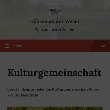
Skip
Skip
Skip
to
to
to
content
main
footer
navigation
Döhren an der Weser
Willkommen in Döhren!
Menü
Kulturgemeinschaft
Vorstandsmitglieder der Kulturgemeinschaft Döhren
– ab 20. März 2024