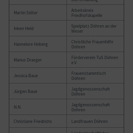
Arbeitskreis
Martin Sölter
Friedhofskapelle
Spielplatz Döhren an der
Inken Held
Weser
Christliche Frauenhilfe
Hannelore Hoberg
Döhren
Förderverein TuS Döhren
Marius Draeger
e.V.
Frauenstammtisch
Jessica Baue
Döhren
Jagdgenossenschaft
Jürgen Baue
Döhren
Jagdgenossenschaft
N.N.
Döhren
Christiane Friedrichs
Landfrauen Döhren