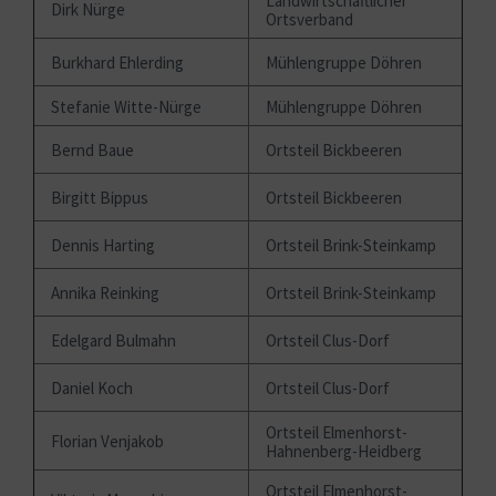
Landwirtschaftlicher
Dirk Nürge
Ortsverband
Burkhard Ehlerding
Mühlengruppe Döhren
Stefanie Witte-Nürge
Mühlengruppe Döhren
Bernd Baue
Ortsteil Bickbeeren
Birgitt Bippus
Ortsteil Bickbeeren
Dennis Harting
Ortsteil Brink-Steinkamp
Annika Reinking
Ortsteil Brink-Steinkamp
Edelgard Bulmahn
Ortsteil Clus-Dorf
Daniel Koch
Ortsteil Clus-Dorf
Ortsteil Elmenhorst-
Florian Venjakob
Hahnenberg-Heidberg
Ortsteil Elmenhorst-