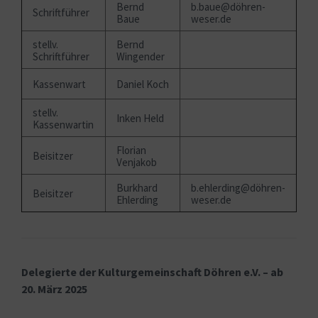
Bernd
b.baue@döhren-
Schriftführer
Baue
weser.de
stellv.
Bernd
Schriftführer
Wingender
Kassenwart
Daniel Koch
stellv.
Inken Held
Kassenwartin
Florian
Beisitzer
Venjakob
Burkhard
b.ehlerding@döhren-
Beisitzer
Ehlerding
weser.de
Delegierte der Kulturgemeinschaft Döhren e.V. – ab
20. März 2025