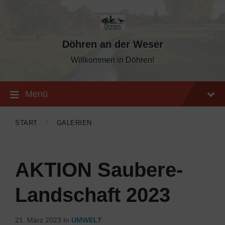
Skip
Skip
Skip
to
to
to
content
main
footer
navigation
Döhren an der Weser
Willkommen in Döhren!
Menü
START
GALERIEN
AKTION Saubere-
Landschaft 2023
21. März 2023
In
UMWELT