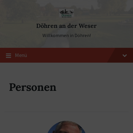
Skip
Skip
Skip
to
to
to
content
main
footer
navigation
Döhren an der Weser
Willkommen in Döhren!
Menü
Personen