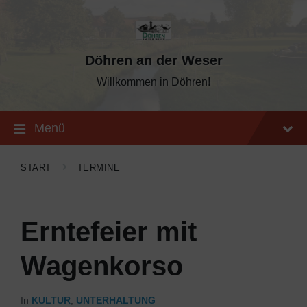
Skip
Skip
Skip
to
to
to
content
main
footer
navigation
Döhren an der Weser
Willkommen in Döhren!
Menü
START
TERMINE
Erntefeier mit
Wagenkorso
In
KULTUR
,
UNTERHALTUNG