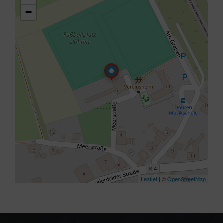
−
Leaflet
| ©
OpenStreetMap