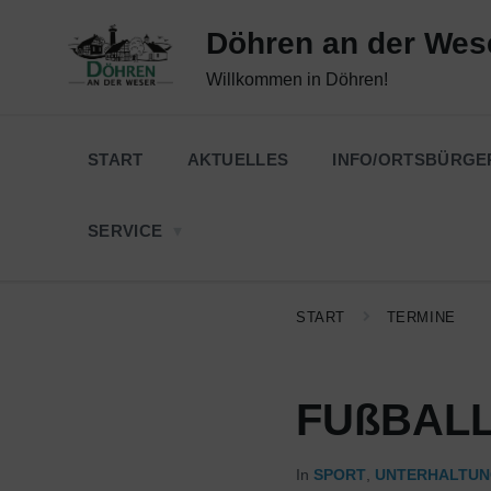
Skip
Skip
Skip
to
to
to
Döhren an der Wes
content
main
footer
navigation
Willkommen in Döhren!
START
AKTUELLES
INFO/ORTSBÜRGE
SERVICE
START
TERMINE
FUßBALL-
In
SPORT
,
UNTERHALTU