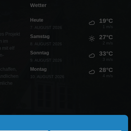
Wetter
19°C
Heute
1 m/s
7. AUGUST 2026
es Projekt
27°C
Samstag
m im
2 m/s
8. AUGUST 2026
mit elf
33°C
Sonntag
n-
3 m/s
9. AUGUST 2026
28°C
chaffen,
Montag
4 m/s
ändlichen
10. AUGUST 2026
mliche