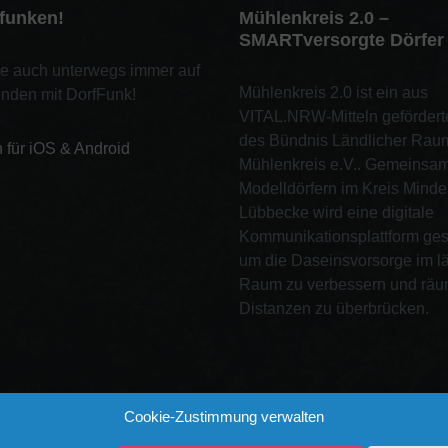
tfunken!
Mühlenkreis 2.0 –
SMARTversorgte Dörfer
ie auch unterwegs immer auf
Mühlenkreis 2.0 ist ein aus
nden mit DorfFunk!
VITAL.NRW-Mitteln gefördert
des Bündnis Ländlicher Rau
n für iOS & Android
Mühlenkreis e.V.. Gemeinsam 
Modelldörfern im Kreis Minde
Lübbecke wird eine digitale
Kommunikationsplattform ges
um die Daseinsvorsorge im l
Raum zu verbessern und räu
Distanzen zu überbrücken.
Cookie-Zustimmung verwalten