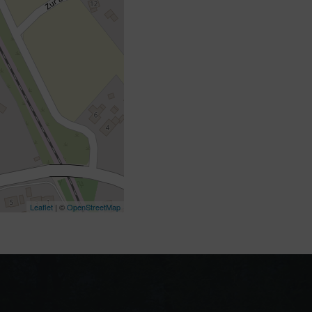
Leaflet
| ©
OpenStreetMap