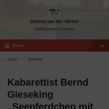
Skip
Skip
Skip
to
to
to
content
main
footer
navigation
Döhren an der Weser
Willkommen in Döhren!
Menü
START
TERMINE
Kabarettist Bernd
Gieseking
„Seepferdchen mit