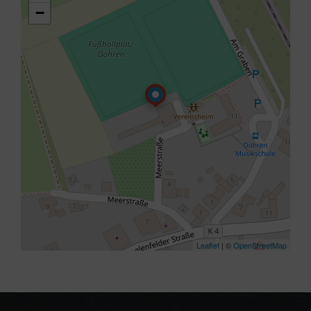
−
Leaflet
| ©
OpenStreetMap