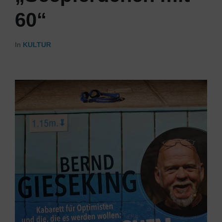
60“
In
KULTUR