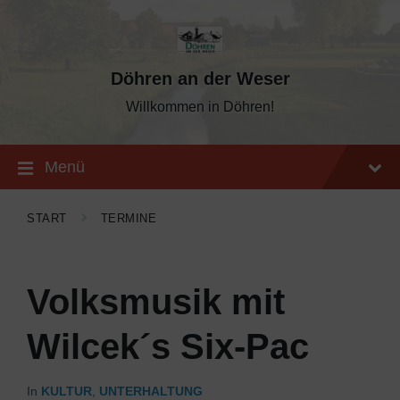
Skip
Skip
Skip
to
to
to
content
main
footer
navigation
Döhren an der Weser
Willkommen in Döhren!
Menü
START
TERMINE
Volksmusik mit
Wilcek´s Six-Pac
In
KULTUR
,
UNTERHALTUNG