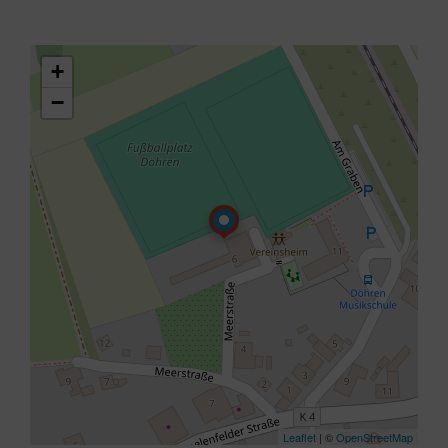
+
−
Leaflet
| ©
OpenStreetMap