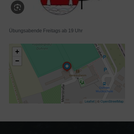
Übungsabende Freitags ab 19 Uhr
+
−
Leaflet
| ©
OpenStreetMap