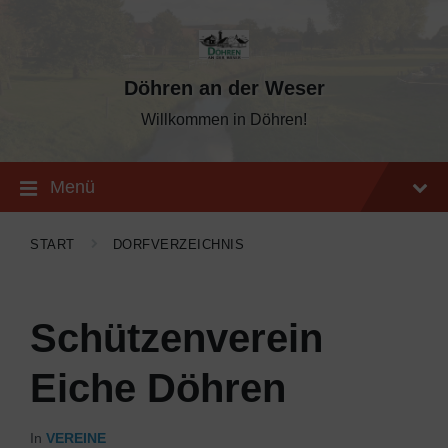
Skip
Skip
Skip
to
to
to
content
main
footer
navigation
Döhren an der Weser
Willkommen in Döhren!
Menü
START
DORFVERZEICHNIS
Schützenverein
Eiche Döhren
In
VEREINE