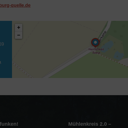
burg-quelle.de
+
−
69
n
tfunken!
Mühlenkreis 2.0 –