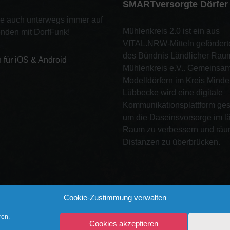
SMARTversorgte Dörfer
ie auch unterwegs immer auf
Mühlenkreis 2.0 ist ein aus
nden mit DorfFunk!
VITAL.NRW-Mitteln gefördert
des Bündnis Ländlicher Rau
n für iOS & Android
Mühlenkreis e.V.. Gemeinsam 
Modelldörfern im Kreis Minde
Lübbecke wird eine digitale
Kommunikationsplattform ges
um die Daseinsvorsorge im l
Raum zu verbessern und räu
Distanzen zu überbrücken.
Cookie-Zustimmung verwalten
ren.
Cookies akzeptieren