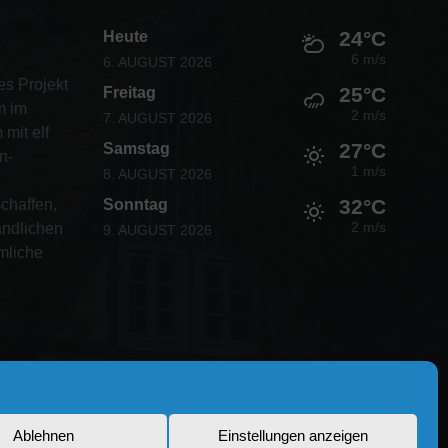
24°C
Heute
6 m/s
6. AUGUST 2026
es Projekt
25°C
Freitag
m im
2 m/s
7. AUGUST 2026
mit elf
27°C
Samstag
n-
1 m/s
8. AUGUST 2026
32°C
chaffen,
Sonntag
2 m/s
ändlichen
9. AUGUST 2026
mliche
Ablehnen
Einstellungen anzeigen