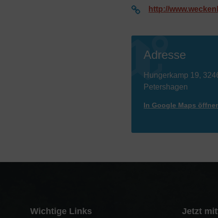
http://www.wecken
Adresse
Hungerkamp 19, 324
Petershagen
In Google Maps öffne
Wichtige Links
Jetzt mi