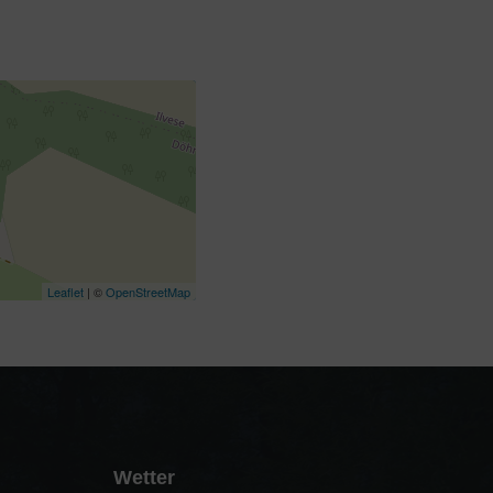
Leaflet
| ©
OpenStreetMap
Wetter