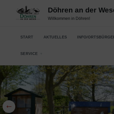
Skip
Skip
Skip
to
to
to
Döhren an der Wes
content
main
footer
navigation
Willkommen in Döhren!
START
AKTUELLES
INFO/ORTSBÜRGE
SERVICE