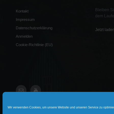
Bleiben S
Kontakt
dem Laufe
Impressum
Datenschutzerklärung
Jetzt lade
Anmelden
Cookie-Richtlinie (EU)
E-
YouTube
Mail
Wir verwenden Cookies, um unsere Website und unseren Service zu optimie
© 2026 Döhren an der Weser