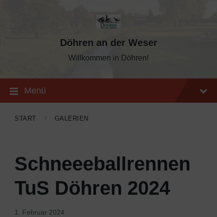
Skip
Skip
Skip
to
to
to
content
main
footer
navigation
Döhren an der Weser
Willkommen in Döhren!
Menü
START
GALERIEN
Schneeeballrennen
TuS Döhren 2024
1. Februar 2024