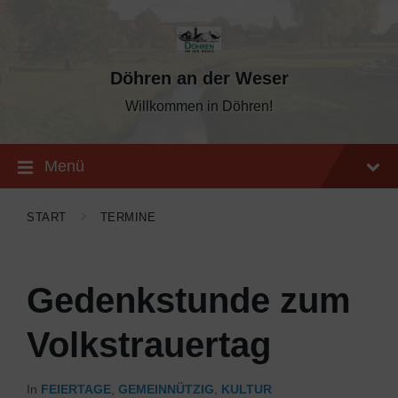
Skip
Skip
Skip
to
to
to
content
main
footer
navigation
Döhren an der Weser
Willkommen in Döhren!
Menü
START
TERMINE
Gedenkstunde zum
Volkstrauertag
In
FEIERTAGE
,
GEMEINNÜTZIG
,
KULTUR