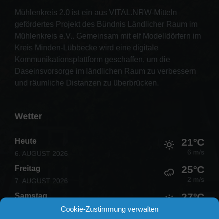
Mühlenkreis 2.0 ist ein aus VITAL.NRW-Mitteln
gefördertes Projekt des Bündnis Ländlicher Raum im
Mühlenkreis e.V.. Gemeinsam mit elf Modelldörfern im
Kreis Minden-Lübbecke wird eine digitale
Kommunikationsplattform geschaffen, um die
Daseinsvorsorge im ländlichen Raum zu verbessern
und räumliche Distanzen zu überbrücken.
Wetter
21°C
Heute
6 m/s
6. AUGUST 2026
25°C
Freitag
2 m/s
7. AUGUST 2026
27°C
Samstag
1 m/s
8. AUGUST 2026
Cookie-Zustimmung verwalten