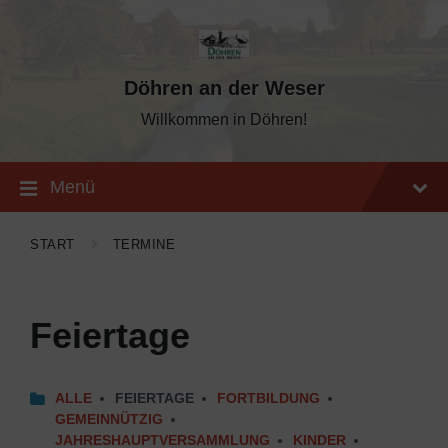
Skip
Skip
Skip
to
to
to
content
main
footer
navigation
Döhren an der Weser
Willkommen in Döhren!
Menü
START
TERMINE
Feiertage
ALLE
FEIERTAGE
FORTBILDUNG
GEMEINNÜTZIG
JAHRESHAUPTVERSAMMLUNG
KINDER