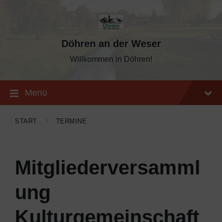
Skip
Skip
Skip
to
to
to
content
main
footer
navigation
Döhren an der Weser
Willkommen in Döhren!
Menü
START
TERMINE
Mitgliederversamml
ung
Kulturgemeinschaft