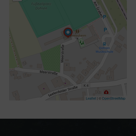
Leaflet
| ©
OpenStreetMap