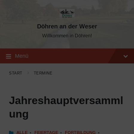
Skip
Skip
Skip
to
to
to
content
main
footer
navigation
Döhren an der Weser
Willkommen in Döhren!
Menü
START
TERMINE
Jahreshauptversamml
ung
ALLE
FEIERTAGE
FORTBILDUNG