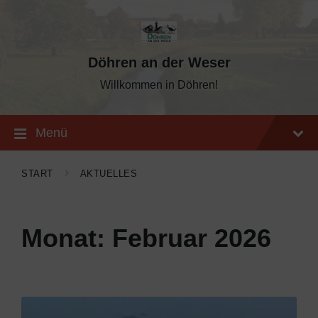
Skip
Skip
Skip
to
to
to
content
main
footer
navigation
Döhren an der Weser
Willkommen in Döhren!
Menü
START
AKTUELLES
Monat:
Februar 2026
Mehr
erfahren