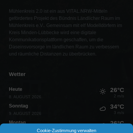
Mühlenkreis 2.0 ist ein aus VITAL.NRW-Mitteln
gefördertes Projekt des Bündnis Ländlicher Raum im
Mühlenkreis e.V.. Gemeinsam mit elf Modelldörfern im
Kreis Minden-Lübbecke wird eine digitale
Kommunikationsplattform geschaffen, um die
Daseinsvorsorge im ländlichen Raum zu verbessern
und räumliche Distanzen zu überbrücken.
Wetter
26°C
Heute
2 m/s
8. AUGUST 2026
34°C
Sonntag
3 m/s
9. AUGUST 2026
26°C
Montag
4 m/s
10. AUGUST 2026
Cookie-Zustimmung verwalten