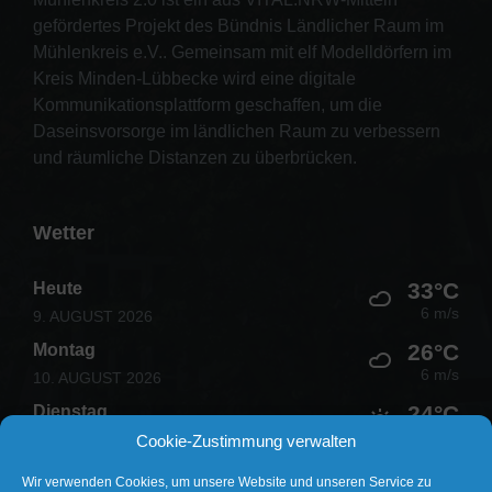
gefördertes Projekt des Bündnis Ländlicher Raum im
Mühlenkreis e.V.. Gemeinsam mit elf Modelldörfern im
Kreis Minden-Lübbecke wird eine digitale
Kommunikationsplattform geschaffen, um die
Daseinsvorsorge im ländlichen Raum zu verbessern
und räumliche Distanzen zu überbrücken.
Wetter
33°C
Heute
6 m/s
9. AUGUST 2026
26°C
Montag
6 m/s
10. AUGUST 2026
24°C
Dienstag
3 m/s
11. AUGUST 2026
Cookie-Zustimmung verwalten
27°C
Mittwoch
Wir verwenden Cookies, um unsere Website und unseren Service zu