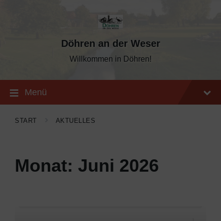
Skip
Skip
Skip
to
to
to
content
main
footer
navigation
Döhren an der Weser
Willkommen in Döhren!
Menü
START
AKTUELLES
Monat:
Juni 2026
Mehr
erfahren