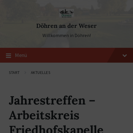
Skip
Skip
Skip
to
to
to
content
main
footer
navigation
Döhren an der Weser
Willkommen in Döhren!
Menü
START
AKTUELLES
Jahrestreffen –
Arbeitskreis
Friedhofskapelle