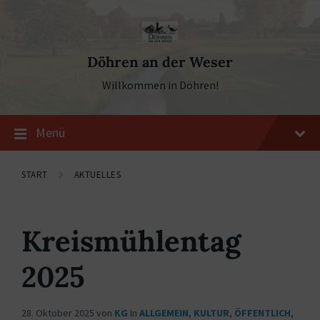
Skip
Skip
Skip
to
to
to
content
main
footer
navigation
Döhren an der Weser
Willkommen in Döhren!
Menü
START
AKTUELLES
Kreismühlentag
2025
28. Oktober 2025
von
KG
In
ALLGEMEIN
,
KULTUR
,
ÖFFENTLICH
,